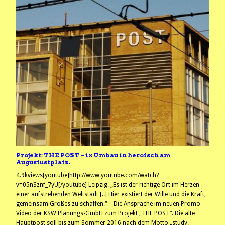
Projekt: THE POST – 1x Umbau in heroisch am
Augustustplatz.
4.9kviews[youtube]http://www.youtube.com/watch?
v=05nSznf_7yU[/youtube] Leipzig. „Es ist der richtige Ort im Herzen
einer aufstrebenden Weltstadt [..] Hier existiert der Wille und die Kraft,
gemeinsam Großes zu schaffen.“ – Die Ansprache im neuen Promo-
Video der KSW Planungs-GmbH zum Projekt „THE POST“. Die alte
Hauptpost soll bis zum Sommer 2016 nach dem Motto „study.