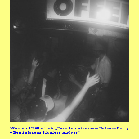
Was läuft!? #Leipzig „Paralleluniversum Release Party
– Reminiszenz Pioniermanöver“