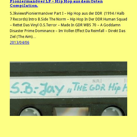
Pioniermanöver LP – Hip Hop aus dem Osten
Compilation.
5.3kviewsPioniermanöver Part I – Hip Hop aus der DDR (1994 / Halb
7 Records) Intro B.Side The Norm – Hip Hop In Der DDR Human Squad
– Rettet Das Vinyl O.S.Terror – Made In GDR WBS 70 – A Goddamn
Disaster Prime Dominance – Im Vollen Effect Da Reimfall – Direkt Das
Ziel (The Aim)…
2013/04/06