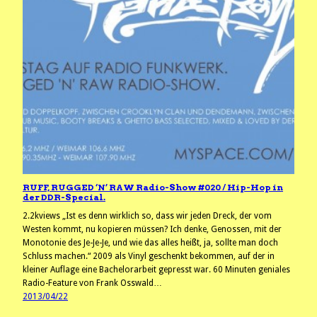
RUFF, RUGGED ‘N’ RAW Radio-Show #020 / Hip-Hop in
der DDR-Special.
2.2kviews „Ist es denn wirklich so, dass wir jeden Dreck, der vom
Westen kommt, nu kopieren müssen? Ich denke, Genossen, mit der
Monotonie des Je-Je-Je, und wie das alles heißt, ja, sollte man doch
Schluss machen.“ 2009 als Vinyl geschenkt bekommen, auf der in
kleiner Auflage eine Bachelorarbeit gepresst war. 60 Minuten geniales
Radio-Feature von Frank Osswald…
2013/04/22