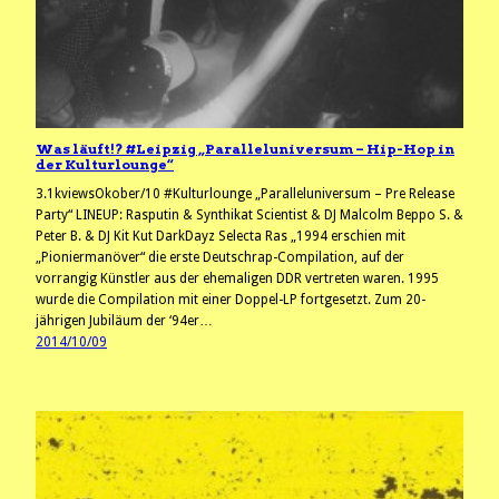
Was läuft!? #Leipzig „Paralleluniversum – Hip-Hop in
der Kulturlounge“
3.1kviewsOkober/10 #Kulturlounge „Paralleluniversum – Pre Release
Party“ LINEUP: Rasputin & Synthikat Scientist & DJ Malcolm Beppo S. &
Peter B. & DJ Kit Kut DarkDayz Selecta Ras „1994 erschien mit
„Pioniermanöver“ die erste Deutschrap-Compilation, auf der
vorrangig Künstler aus der ehemaligen DDR vertreten waren. 1995
wurde die Compilation mit einer Doppel-LP fortgesetzt. Zum 20-
jährigen Jubiläum der ‘94er…
2014/10/09