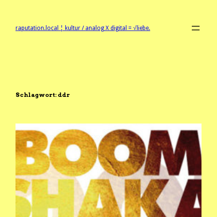
Zum
Inhalt
springen
raputation.local ¦ kultur / analog X digital = √liebe.
Schlagwort:
ddr