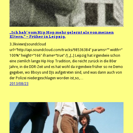
„Ich hab‘ vom Hip Hop mehr gelernt als von meinen
Eltern.“ – Früher in Leipzig.
3.3kviews[soundcloud
url=“http://api.soundcloud.com/tracks/98536384″ params=““ width=“
100%“ height=“166″ iframe=“true“ /] „[..] Leipzig hat irgendwie schon
eine ziemlich lange Hip Hop Tradition, die reicht zurück in die 80er
Jahre, in die DDR-Zeit und es hat wohl da irgendwie früher so ne Demo
gegeben, wo Bboys und DJs aufgetreten sind, und was dann auch von
der Polizei niedergeschlagen worden ist,so,…
2013/08/23