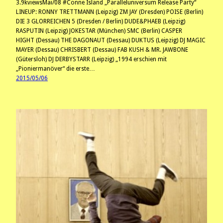
3.9kviewsMai/08 #Conne Island „Paralleluniversum Release Party“
LINEUP: RONNY TRETTMANN (Leipzig) ZM JAY (Dresden) POISE (Berlin)
DIE 3 GLORREICHEN 5 (Dresden / Berlin) DUDE&PHAEB (Leipzig)
RASPUTIN (Leipzig) JOKESTAR (München) SMC (Berlin) CASPER
HIGHT (Dessau) THE DAGONAUT (Dessau) DUKTUS (Leipzig) DJ MAGIC
MAYER (Dessau) CHRISBERT (Dessau) FAB KUSH & MR. JAWBONE
(Gütersloh) DJ DERBYSTARR (Leipzig) „1994 erschien mit
„Pioniermanöver“ die erste…
2015/05/06