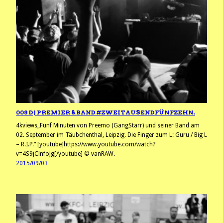
008 DJ PREMIER & BAND #ZWEITAUSENDFÜNFZEHN.
4kviews„Fünf Minuten von Preemo (GangStarr) und seiner Band am
02. September im Täubchenthal, Leipzig. Die Finger zum L: Guru / Big L
– R.I.P.“ [youtube]https://www.youtube.com/watch?
v=4S9jClnfoJg[/youtube] © vanRAW.
2015/09/03