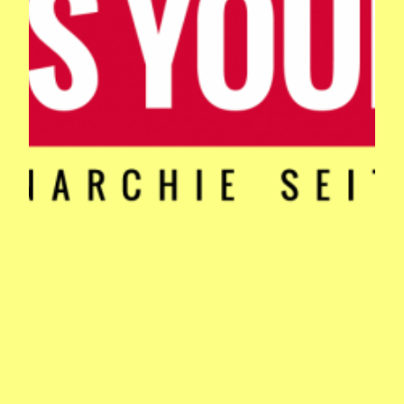
002 FREESTYLE ON_AIR_RADIO_BLAU.
2.4kviews„TAKIN‘ OVER YA RADIOSTATION. Leipziger Freestyle-Rapper
improvisieren mit „Chatscript“ bei 40° LIVE!, Radio Blau in Leipzig. 30.
Juli 2014. Hosted by Jenny Sharp, Kid Kommercial & DJ derbystarr. 2h /
interaktiv / intensiv.“ [youtube]https://www.youtube.com/watch?
v=jaJnrpe_lpc[/youtube] © vanRAW.
2014/08/18