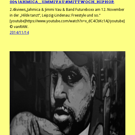
004 JAHMICA__JIMMIVAU #MITTWOCH_HIPHOP.
2.4kviews„Jahmica & Jimmi Vau & Band Futureboxx am 12. November
in der „Hilde tanzt“, Leipzig-Lindenau: Freestyle und so.“
[youtube]https://www.youtube.com/watch?v=x_dC4CbKc1A[/youtube]
© vanRAW.
2014/11/14