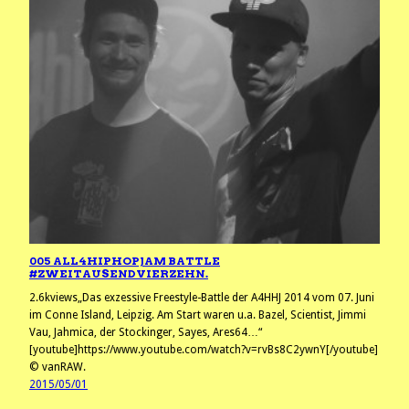
005 ALL4HIPHOPJAM BATTLE
#ZWEITAUSENDVIERZEHN.
2.6kviews„Das exzessive Freestyle-Battle der A4HHJ 2014 vom 07. Juni
im Conne Island, Leipzig. Am Start waren u.a. Bazel, Scientist, Jimmi
Vau, Jahmica, der Stockinger, Sayes, Ares64…“
[youtube]https://www.youtube.com/watch?v=rvBs8C2ywnY[/youtube]
© vanRAW.
2015/05/01