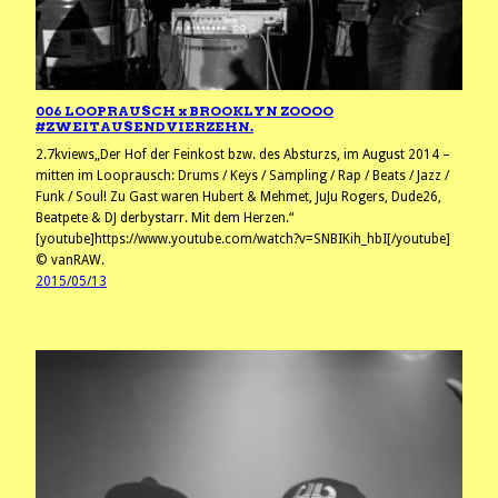
006 LOOPRAUSCH x BROOKLYN ZOOOO
#ZWEITAUSENDVIERZEHN.
2.7kviews„Der Hof der Feinkost bzw. des Absturzs, im August 2014 –
mitten im Looprausch: Drums / Keys / Sampling / Rap / Beats / Jazz /
Funk / Soul! Zu Gast waren Hubert & Mehmet, JuJu Rogers, Dude26,
Beatpete & DJ derbystarr. Mit dem Herzen.“
[youtube]https://www.youtube.com/watch?v=SNBIKih_hbI[/youtube]
© vanRAW.
2015/05/13