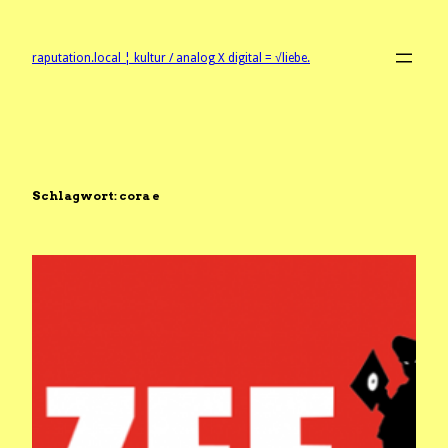
Zum
Inhalt
springen
raputation.local ¦ kultur / analog X digital = √liebe.
Schlagwort:
cora e