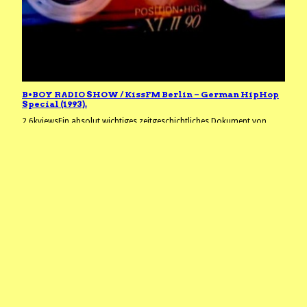
B•BOY RADIO SHOW / KissFM Berlin – German HipHop
Special (1993).
2.6kviewsEin absolut wichtiges zeitgeschichtliches Dokument von
1993 in Berlin – Die B•BOY RADIO SHOW auf KissFM von DJ Derezon &
Reyes. 90 Minuten gibt es Tracks, wie damals üblich nur in englischer
Sprache, von:P.D.M Posse, A Real Dope Thing, No Remorze, LSD, Cora
E, Kaos, Cheeba Garden, Islamic Force, Erik IQ Saddler, State of
Department, Rude…
2012/11/30