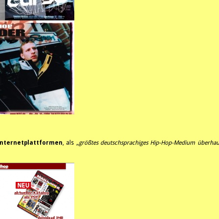
nternetplattformen
, als
„größtes deutschsprachiges Hip-Hop-Medium überhau