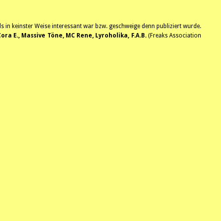
s in keinster Weise interessant war bzw. geschweige denn publiziert wurde.
ra E., Massive Töne, MC Rene, Lyroholika, F.A.B.
(Freaks Association