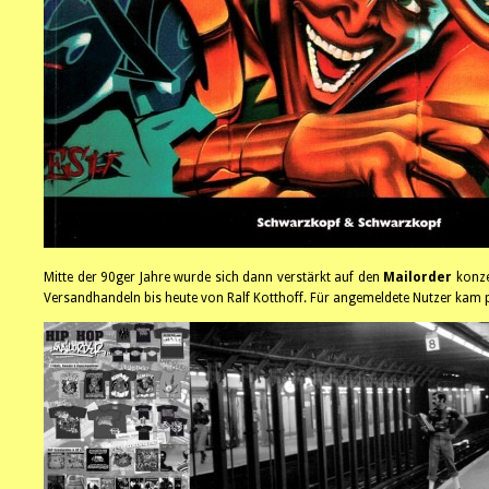
Mitte der 90ger Jahre wurde sich dann verstärkt auf den
Mailorder
konze
Versandhandeln bis heute von Ralf Kotthoff. Für angemeldete Nutzer kam pe