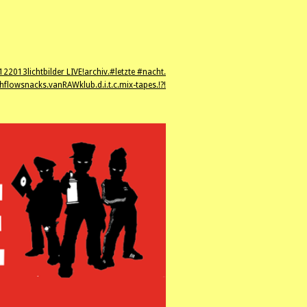
12
2013
lichtbilder LIVE!
archiv.
#letzte #nacht.
hflowsnacks.
vanRAWklub.
d.i.t.c.
mix-tapes.
!?!