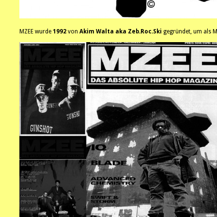
MZEE wurde
1992
von
Akim Walta aka Zeb.Roc.Ski
gegründet, um als Mo