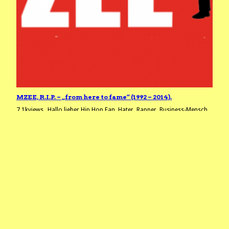
MZEE, R.I.P. – „from here to fame“ (1992 – 2014).
7.1kviews „Hallo lieber Hip Hop Fan, Hater, Rapper, Business-Mensch
und Leser, Ja, MZEE.com schließt seine Pforten. Das ist aber nicht
schlimm: Nach mehr als 20 Jahren Aufbauarbeit braucht Hip Hop uns
nicht mehr. Denn auch ohne uns verkaufen Rapper ihre Platten und
Klamotten-Designer ihre T-Shirts. Auch Marker und Graffiti-Bücher
haben ihre eigenen Strukturen gefunden. Alle…
2014/07/23