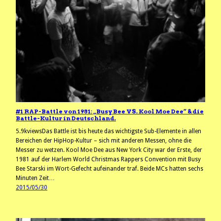
#1 RAP-Battle von 1981: „Busy Bee VS. Kool Moe Dee“ & die
Battle-Kultur in Deutschland.
5.9kviewsDas Battle ist bis heute das wichtigste Sub-Elemente in allen
Bereichen der HipHop-Kultur – sich mit anderen Messen, ohne die
Messer zu wetzen. Kool Moe Dee aus New York City war der Erste, der
1981 auf der Harlem World Christmas Rappers Convention mit Busy
Bee Starski im Wort-Gefecht aufeinander traf. Beide MCs hatten sechs
Minuten Zeit…
2015/05/30