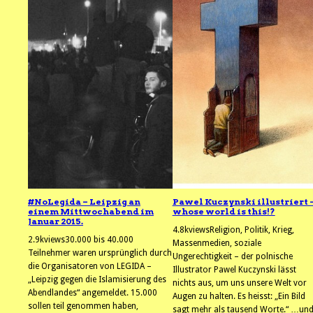
#NoLegida – Leipzig an
Pawel Kuczynski illustriert 
einem Mittwochabend im
whose world is this!?
Januar 2015.
4.8kviewsReligion, Politik, Krieg,
2.9kviews30.000 bis 40.000
Massenmedien, soziale
Teilnehmer waren ursprünglich durch
Ungerechtigkeit – der polnische
die Organisatoren von LEGIDA –
Illustrator Pawel Kuczynski lässt
„Leipzig gegen die Islamisierung des
nichts aus, um uns unsere Welt vor
Abendlandes“ angemeldet. 15.000
Augen zu halten. Es heisst: „Ein Bild
sollen teil genommen haben,
sagt mehr als tausend Worte.“ …un