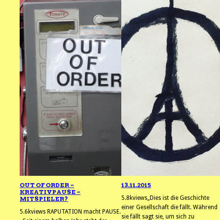
OUT OF ORDER –
13.11.2015
KREATIVPAUSE –
5.8kviews„Dies ist die Geschichte
MITSPIELER?
einer Gesellschaft die fällt. Während
5.6kviews RAPUTATION macht PAUSE.
sie fällt sagt sie, um sich zu