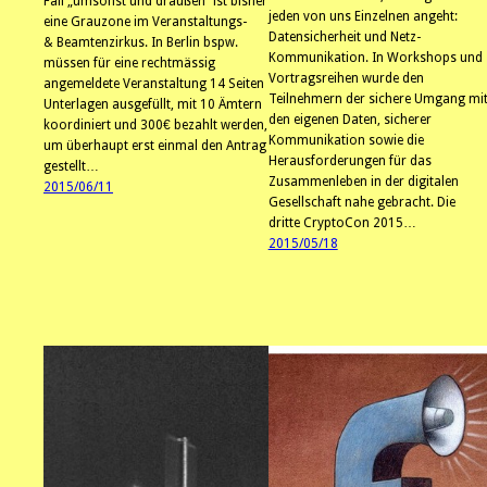
Fall „umsonst und draußen“ ist bisher
jeden von uns Einzelnen angeht:
eine Grauzone im Veranstaltungs-
Datensicherheit und Netz-
& Beamtenzirkus. In Berlin bspw.
Kommunikation. In Workshops und
müssen für eine rechtmässig
Vortragsreihen wurde den
angemeldete Veranstaltung 14 Seiten
Teilnehmern der sichere Umgang mi
Unterlagen ausgefüllt, mit 10 Ämtern
den eigenen Daten, sicherer
koordiniert und 300€ bezahlt werden,
Kommunikation sowie die
um überhaupt erst einmal den Antrag
Herausforderungen für das
gestellt…
Zusammenleben in der digitalen
2015/06/11
Gesellschaft nahe gebracht. Die
dritte CryptoCon 2015…
2015/05/18