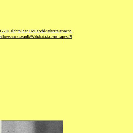
12
2013
lichtbilder LIVE!
archiv.
#letzte #nacht.
hflowsnacks.
vanRAWklub.
d.i.t.c.
mix-tapes.
!?!