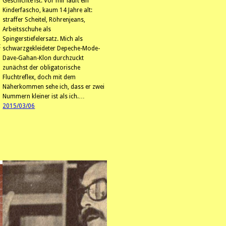
Geschichte ist. Vor mir läuft ein
Kinderfascho, kaum 14 Jahre alt:
straffer Scheitel, Röhrenjeans,
Arbeitsschuhe als
Spingerstiefelersatz. Mich als
t
schwarzgekleideter Depeche-Mode-
Dave-Gahan-Klon durchzuckt
zunächst der obligatorische
Fluchtreflex, doch mit dem
Näherkommen sehe ich, dass er zwei
Nummern kleiner ist als ich.…
2015/03/06