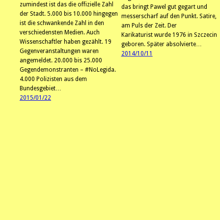
zumindest ist das die offizielle Zahl
das bringt Pawel gut gegart und
der Stadt. 5.000 bis 10.000 hingegen
messerscharf auf den Punkt. Satire,
ist die schwankende Zahl in den
am Puls der Zeit. Der
verschiedensten Medien. Auch
Karikaturist wurde 1976 in Szczecin
Wissenschaftler haben gezählt. 19
geboren. Später absolvierte…
Gegenveranstaltungen waren
2014/10/11
angemeldet. 20.000 bis 25.000
Gegendemonstranten – #NoLegida.
4.000 Polizisten aus dem
Bundesgebiet…
2015/01/22