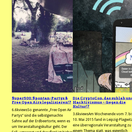
Super500: Spontan-Partys &
Die CryptoCon, das sublab un
Free Open Airs legalisieren!?
Hacktivismus – Gegen die
Kultur!?
6.6kviewsSo genannte „Free Open Air
3.6kviewsAm Wochenende vom 7. bi
Partys“ sind die selbstgemachte
10. Mai 2015 fand in Leipzig-Plagwit
Sahne auf der Erdbeertorte, wenn es
eine überregionale Veranstaltung zu
um Veranstaltungskultur geht. Der
einem Thema statt, was eigentlich