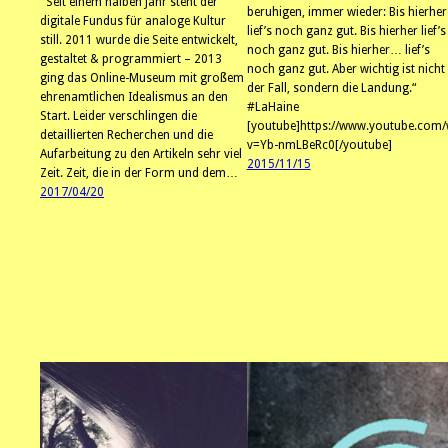
Seit einem halben Jahr steht der
beruhigen, immer wieder: Bis hierher
digitale Fundus für analoge Kultur
lief’s noch ganz gut. Bis hierher lief’s
still. 2011 wurde die Seite entwickelt,
noch ganz gut. Bis hierher… lief’s
gestaltet & programmiert – 2013
noch ganz gut. Aber wichtig ist nicht
ging das Online-Museum mit großem
der Fall, sondern die Landung.“
ehrenamtlichen Idealismus an den
#LaHaine
Start. Leider verschlingen die
[youtube]https://www.youtube.com/
detaillierten Recherchen und die
v=Yb-nmLBeRc0[/youtube]
Aufarbeitung zu den Artikeln sehr viel
2015/11/15
Zeit. Zeit, die in der Form und dem…
2017/04/20