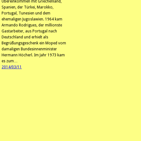
Übereinkommen mit Griechenland,
Spanien, der Türkei, Marokko,
Portugal, Tunesien und dem
ehemaligen Jugoslawien. 1964 kam
Armando Rodrigues, der millionste
Gastarbeiter, aus Portugal nach
Deutschland und erhielt als
Begrüßungsgeschenk ein Moped vom
damaligen Bundesinnenminister
Hermann Höcherl. Im Jahr 1973 kam
es zum…
2014/03/11