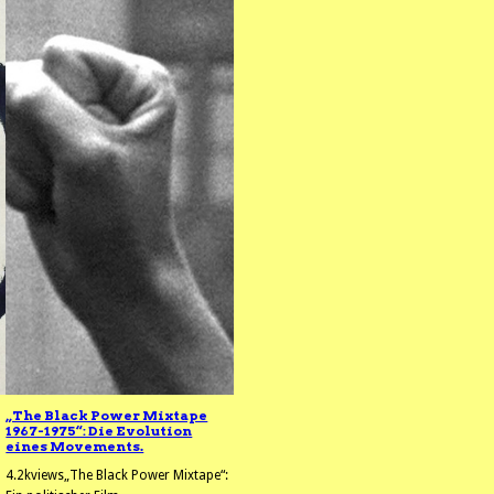
„The Black Power Mixtape
1967-1975“: Die Evolution
eines Movements.
4.2kviews„The Black Power Mixtape“: