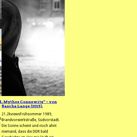
d
„Mythos Connewitz“ – von
Sascha Lange (2015).
21.2kviewsFrühsommer 1989,
s
Brandvorwerkstraße, Südvorstadt.
z
Die Sonne scheint und noch ahnt
niemand, dass die DDR bald