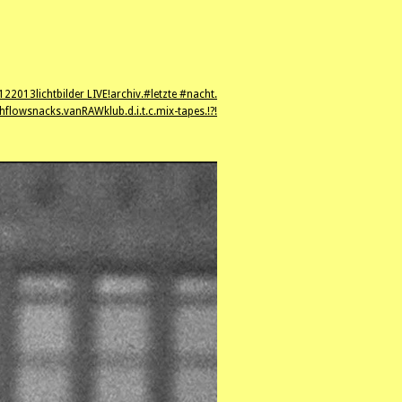
12
2013
lichtbilder LIVE!
archiv.
#letzte #nacht.
hflowsnacks.
vanRAWklub.
d.i.t.c.
mix-tapes.
!?!