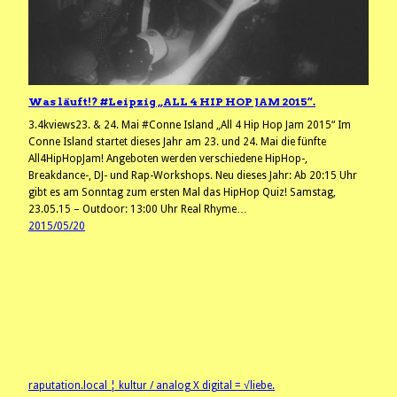
Was läuft!? #Leipzig „ALL 4 HIP HOP JAM 2015“.
3.4kviews23. & 24. Mai #Conne Island „All 4 Hip Hop Jam 2015“ Im
Conne Island startet dieses Jahr am 23. und 24. Mai die fünfte
All4HipHopJam! Angeboten werden verschiedene HipHop-,
Breakdance-, DJ- und Rap-Workshops. Neu dieses Jahr: Ab 20:15 Uhr
gibt es am Sonntag zum ersten Mal das HipHop Quiz! Samstag,
23.05.15 – Outdoor: 13:00 Uhr Real Rhyme…
2015/05/20
raputation.local ¦ kultur / analog X digital = √liebe.