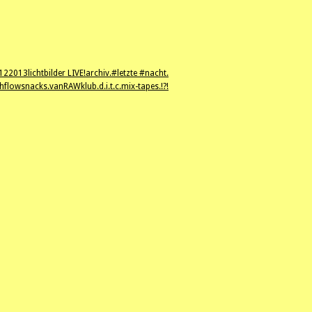
12
2013
lichtbilder LIVE!
archiv.
#letzte #nacht.
hflowsnacks.
vanRAWklub.
d.i.t.c.
mix-tapes.
!?!