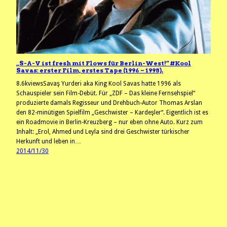
„S-A-V ist fresh mit Flows für Berlin-West!“ #Kool
Savas: erster Film, erstes Tape (1996 – 1998).
8.6kviewsSavaş Yurderi aka King Kool Savas hatte 1996 als
Schauspieler sein Film-Debüt. Für „ZDF – Das kleine Fernsehspiel“
produzierte damals Regisseur und Drehbuch-Autor Thomas Arslan
den 82-minütigen Spielfilm „Geschwister – Kardeşler“. Eigentlich ist es
ein Roadmovie in Berlin-Kreuzberg – nur eben ohne Auto. Kurz zum
Inhalt: „Erol, Ahmed und Leyla sind drei Geschwister türkischer
Herkunft und leben in…
2014/11/30