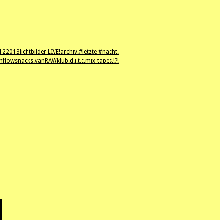
12
2013
lichtbilder LIVE!
archiv.
#letzte #nacht.
hflowsnacks.
vanRAWklub.
d.i.t.c.
mix-tapes.
!?!