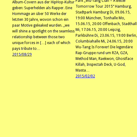
Park „Wu-Tang Clan – A Better
Album-Covern aus der HipHop-Kultur
Tomorrow Tour 2015“ Hamburg,
geben: Superhelden als Rapper. Eine
Stadtpark Hamburg Di, 09.06.15,
Hommage an über 50 Werke der
19:00 München, Tonhalle Mo,
letzten 30 Jahre, wovon schon ein
15.06.15, 20:00 Offenbach, Stadthall
paar Motive geleaked wurden. „we
Mi, 17.06.15, 20:00 Leipzig,
will shine a spotlight on the seamless
Parkbühne Di, 23.06.15, 19:00 Berlin,
relationship between those two
Columbiahalle Mi, 24.06.15, 20:00
unique forces in […] each of which
Wu-Tang Is Forever! Die legendäre
pays tribute to…
Rap-Gruppe rund um RZA, GZA,
2015/08/29
Method Man, Raekwon, Ghostface
Killah, Inspectah Deck, U-God,
Masta…
2015/02/02