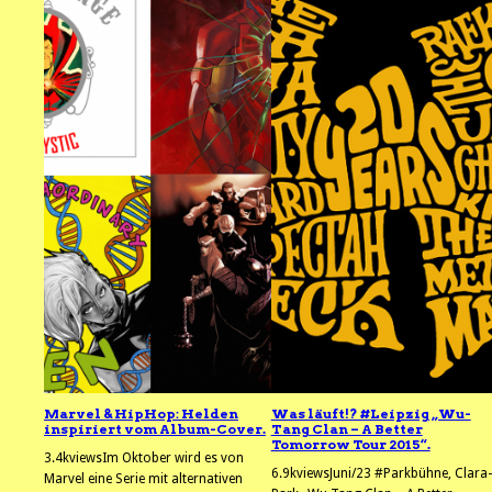
Marvel & HipHop: Helden
Was läuft!? #Leipzig „Wu-
inspiriert vom Album-Cover.
Tang Clan – A Better
Tomorrow Tour 2015“.
3.4kviewsIm Oktober wird es von
6.9kviewsJuni/23 #Parkbühne, Clara-
Marvel eine Serie mit alternativen