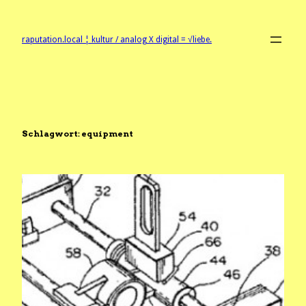
Zum
Inhalt
springen
raputation.local ¦ kultur / analog X digital = √liebe.
Schlagwort:
equipment