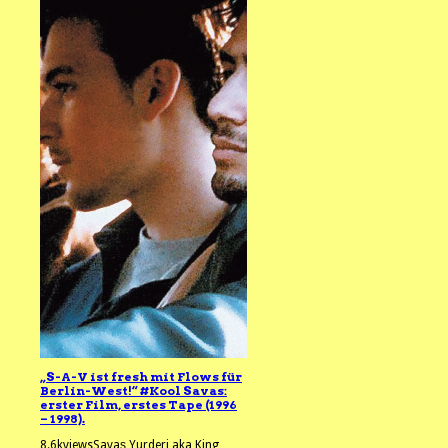
„S-A-V ist fresh mit Flows für
Berlin-West!“ #Kool Savas:
erster Film, erstes Tape (1996
– 1998).
8.6kviewsSavaş Yurderi aka King