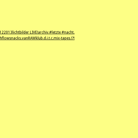
12
2013
lichtbilder LIVE!
archiv.
#letzte #nacht.
hflowsnacks.
vanRAWklub.
d.i.t.c.
mix-tapes.
!?!