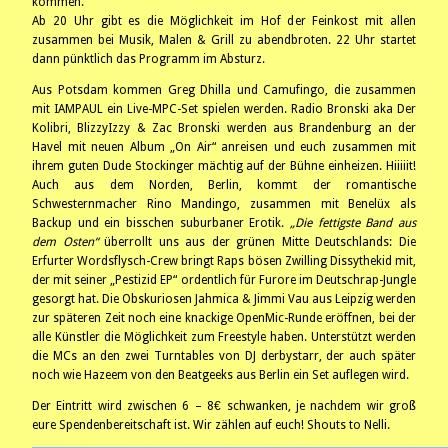
kommen.
Ab 20 Uhr gibt es die Möglichkeit im Hof der Feinkost mit allen
zusammen bei Musik, Malen & Grill zu abendbroten. 22 Uhr startet
dann pünktlich das Programm im Absturz.
Aus Potsdam kommen Greg Dhilla und Camufingo, die zusammen
mit IAMPAUL ein Live-MPC-Set spielen werden. Radio Bronski aka Der
Kolibri, BlizzyIzzy & Zac Bronski werden aus Brandenburg an der
Havel mit neuen Album „On Air“ anreisen und euch zusammen mit
ihrem guten Dude Stockinger mächtig auf der Bühne einheizen. Hiiiiit!
Auch aus dem Norden, Berlin, kommt der romantische
Schwesternmacher Rino Mandingo, zusammen mit Benelüx als
Backup und ein bisschen suburbaner Erotik.
„Die fettigste Band aus
dem Osten“
überrollt uns aus der grünen Mitte Deutschlands: Die
Erfurter Wordsflysch-Crew bringt Raps bösen Zwilling Dissythekid mit,
der mit seiner „Pestizid EP“ ordentlich für Furore im Deutschrap-Jungle
gesorgt hat. Die Obskuriosen Jahmica & Jimmi Vau aus Leipzig werden
zur späteren Zeit noch eine knackige OpenMic-Runde eröffnen, bei der
alle Künstler die Möglichkeit zum Freestyle haben. Unterstützt werden
die MCs an den zwei Turntables von DJ derbystarr, der auch später
noch wie Hazeem von den Beatgeeks aus Berlin ein Set auflegen wird.
Der Eintritt wird zwischen 6 – 8€ schwanken, je nachdem wir groß
eure Spendenbereitschaft ist. Wir zählen auf euch! Shouts to Nelli.