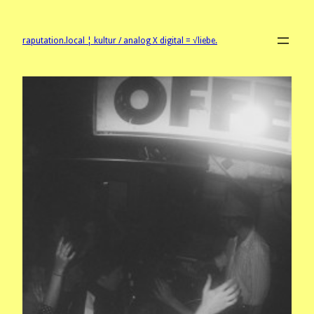
Zum
Inhalt
springen
raputation.local ¦ kultur / analog X digital = √liebe.