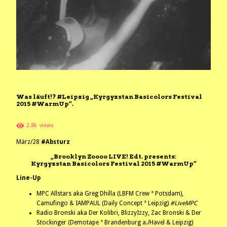
Was läuft!? #Leipzig „Kyrgyzstan Basicolors Festival
2015 #WarmUp“.
2.8k
views
März/28
#Absturz
„Brooklyn Zoooo LIVE! Edt. presents:
Kyrgyzstan Basicolors Festival 2015 #WarmUp“
Line-Up
MPC Allstars aka Greg Dhilla (LBFM Crew ° Potsdam),
Camufingo & IAMPAUL (Daily Concept ° Leipzig)
#LiveMPC
Radio Bronski aka Der Kolibri, BlizzyIzzy, Zac Bronski & Der
Stockinger (Demotape ° Brandenburg a./Havel & Leipzig)