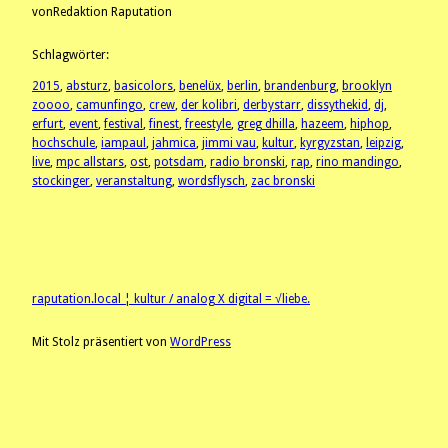
von
Redaktion Raputation
Schlagwörter:
2015
, 
absturz
, 
basicolors
, 
benelüx
, 
berlin
, 
brandenburg
, 
brooklyn
zoooo
, 
camunfingo
, 
crew
, 
der kolibri
, 
derbystarr
, 
dissythekid
, 
dj
, 
erfurt
, 
event
, 
festival
, 
finest
, 
freestyle
, 
greg dhilla
, 
hazeem
, 
hiphop
, 
hochschule
, 
iampaul
, 
jahmica
, 
jimmi vau
, 
kultur
, 
kyrgyzstan
, 
leipzig
, 
live
, 
mpc allstars
, 
ost
, 
potsdam
, 
radio bronski
, 
rap
, 
rino mandingo
, 
stockinger
, 
veranstaltung
, 
wordsflysch
, 
zac bronski
raputation.local ¦ kultur / analog X digital = √liebe.
Mit Stolz präsentiert von
WordPress