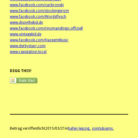
www.facebook.com/zacbronski
www.facebook.com/stockingerizm
www.facebook.com/Wordsflysch
www.dissythekid.de
www.facebook.com/rinomandingo.offiziell
www.vintagekid.de
www.facebook.com/HazeemMusic
www.derbystarr.com
www.raputation.local
DIGG THIS!
Beitrag veröffentlicht
2015/03/21
in
hafen leipzig.
, 
joints&jams.