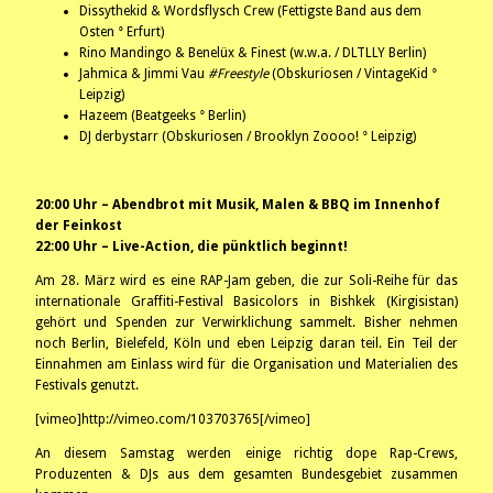
Dissythekid & Wordsflysch Crew (Fettigste Band aus dem
Osten ° Erfurt)
Rino Mandingo & Benelüx & Finest (w.w.a. / DLTLLY Berlin)
Jahmica & Jimmi Vau
#Freestyle
(Obskuriosen / VintageKid °
Leipzig)
Hazeem (Beatgeeks ° Berlin)
DJ derbystarr (Obskuriosen / Brooklyn Zoooo! ° Leipzig)
20:00 Uhr – Abendbrot mit Musik, Malen & BBQ im Innenhof
der Feinkost
22:00 Uhr – Live-Action, die pünktlich beginnt!
Am 28. März wird es eine RAP-Jam geben, die zur Soli-Reihe für das
internationale Graffiti-Festival Basicolors in Bishkek (Kirgisistan)
gehört und Spenden zur Verwirklichung sammelt. Bisher nehmen
noch Berlin, Bielefeld, Köln und eben Leipzig daran teil. Ein Teil der
Einnahmen am Einlass wird für die Organisation und Materialien des
Festivals genutzt.
[vimeo]http://vimeo.com/103703765[/vimeo]
An diesem Samstag werden einige richtig dope Rap-Crews,
Produzenten & DJs aus dem gesamten Bundesgebiet zusammen