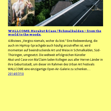
WALLCOME. Herakut & Case / Schmalkalden – from the
world to the woods.
4.8kviews „Vergiss niemals, woher du bist.“ Eine Redewendung, die
auch im HipHop-Sprachgebrauch häufig anzutreffen ist, wird
momentan auf beeindruckende Art und Weise in Schmalkalden, Süd-
Thüringen, umgesetzt. Die weltweit erfolgreichen Künstler
Akut und Case von Ma’Claim laden Kollegen aus aller Herren Länder in
ihre Geburtsstadt, um dieser im Rahmen des Urban Art Festivals
WALLCOME eine einzigartige Open-Air-Galerie zu schenken.…
2014/07/10