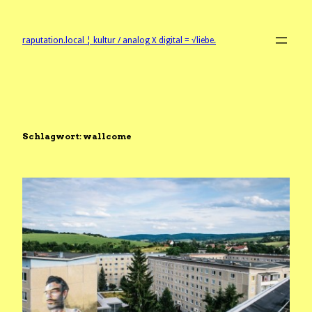
Zum
Inhalt
springen
raputation.local ¦ kultur / analog X digital = √liebe.
Schlagwort:
wallcome