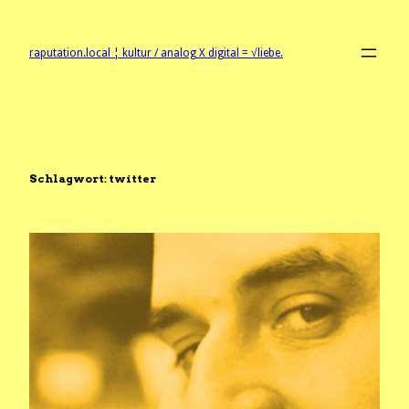
Zum
Inhalt
springen
raputation.local ¦ kultur / analog X digital = √liebe.
Schlagwort:
twitter