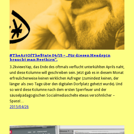
#TheArtOfTheState 04/15 – „Für diesen Headspin
braucht man Resthirn“.
3.2kviewsYap, das Ende des oftmals verflucht unterkühlten Aprils naht,
und diese Kolumne will geschreiben sein. Jetzt gab es in diesem Monat
erfreulicherweise keinen wirklichen Aufreger (zumindest keinen, der
länger als zwo Tage über den digitalen Dorfplatz gehetzt wurde). Und
so wird diese Kolumne nach dem ersten Sperrfeuer und der
säuselpädagogischen Socialmediaschelte etwas versöhnlicher –
Spass!…
2015/04/26