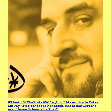
#TheArtOfTheState 05/15 – „Ich fühle mich wie Kafka
am Day After. Ich lache höhnisch, macht das Gericht
erst diesen Schmutz haftbar“.