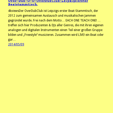
Over–Dub–O–O–OverDubClub! Leipzigs erster
Beatstammtisch.
4kviewsDer OverDubClub ist Leipzigs erster Beat-Stammtisch, der
2012 zum gemeinsamen Austausch und musikalischen Jammen
gegründet wurde. Frei nach dem Motto… EACH ONE TEACH ONE! …
treffen sich hier Produzenten & DJs aller Genres, die mit ihren eigenen
analogen und digitalen Instrumenten einen Teil einer großen Gruppe
bilden und „Freestyle“ musizieren. Zusammen wird LIVE! ein Beat oder
gar…
2014/05/09
raputation.local ¦ kultur / analog X digital = √liebe.
Mit Stolz präsentiert von
WordPress