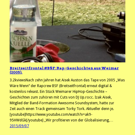
Breitseitfrontal #BSF: Rap-Geschichten aus Weimar
(2005).
3.2kviewsNach zehn Jahren hat Aisek Auston das Tape von 2005 „Was
Wäre Wenn“ der Rapcrew BSF (Breitseitfrontal) erneut digital &
kostenlos releast. Ein Stück Weimarer HipHop-Geschichte –
Geschichten zum zuhören mit Cuts von DJ Up.rocc. Izak Aisek,
Mitglied der Band-Formation Awesome Soundsystem, hatte zur
Zeit auch einen Track gemeinsam Torky Tork. Aktueller denn je.
[youtube]https://www.youtube.com/watch?v=ak9-
95HWdGk[/youtube] „Wir profitieren von der Globalisierung,…
2015/09/07