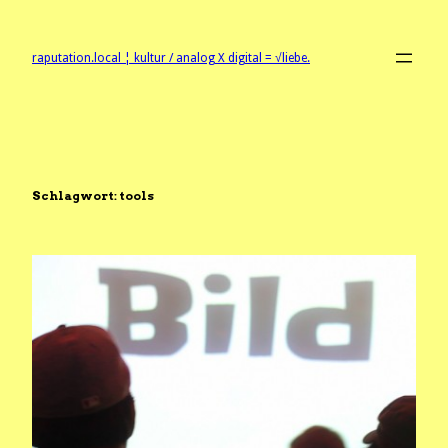
Zum
Inhalt
springen
raputation.local ¦ kultur / analog X digital = √liebe.
Schlagwort:
tools