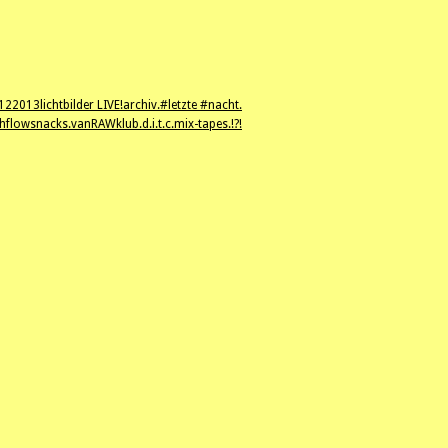
12
2013
lichtbilder LIVE!
archiv.
#letzte #nacht.
hflowsnacks.
vanRAWklub.
d.i.t.c.
mix-tapes.
!?!