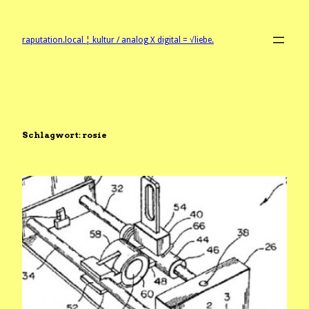
Zum
Inhalt
springen
raputation.local ¦ kultur / analog X digital = √liebe.
Schlagwort:
rosie