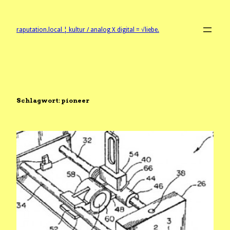
Zum
Inhalt
springen
raputation.local ¦ kultur / analog X digital = √liebe.
Schlagwort:
pioneer