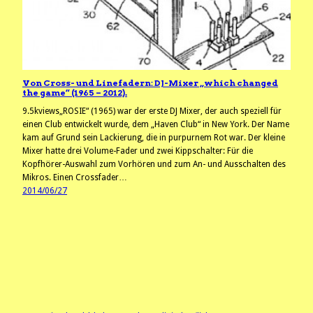
Von Cross- und Linefadern: DJ-Mixer „which changed
the game“ (1965 – 2012).
9.5kviews„ROSIE“ (1965) war der erste DJ Mixer, der auch speziell für
einen Club entwickelt wurde, dem „Haven Club“ in New York. Der Name
kam auf Grund sein Lackierung, die in purpurnem Rot war. Der kleine
Mixer hatte drei Volume-Fader und zwei Kippschalter: Für die
Kopfhörer-Auswahl zum Vorhören und zum An- und Ausschalten des
Mikros. Einen Crossfader…
2014/06/27