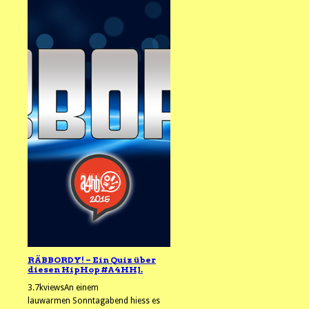
RÄBBORDY! – Ein Quiz über
diesen HipHop #A4HHJ.
3.7kviewsAn einem
lauwarmen Sonntagabend hiess es