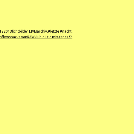
12
2013
lichtbilder LIVE!
archiv.
#letzte #nacht.
hflowsnacks.
vanRAWklub.
d.i.t.c.
mix-tapes.
!?!