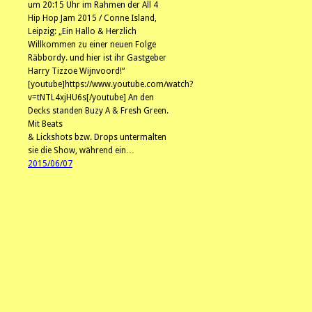
um 20:15 Uhr im Rahmen der All 4
Hip Hop Jam 2015 / Conne Island,
Leipzig: „Ein Hallo & Herzlich
Willkommen zu einer neuen Folge
Räbbordy. und hier ist ihr Gastgeber
Harry Tizzoe Wijnvoord!“
[youtube]https://www.youtube.com/watch?
v=tNTL4xjHU6s[/youtube] An den
Decks standen Buzy A & Fresh Green.
Mit Beats
& Lickshots bzw. Drops untermalten
sie die Show, während ein…
2015/06/07