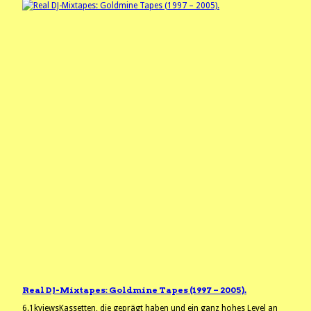
Real DJ-Mixtapes: Goldmine Tapes (1997 – 2005).
6.1kviewsKassetten, die geprägt haben und ein ganz hohes Level an