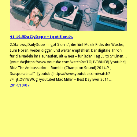
41_14 #DailyDope – i got 5 on it.
2.5kviews„DailyDope – i got 5 on it“, die fünf Musik-Picks der Woche,
zum Hören, weiter diggen und weiter empfehlen: Der digitale Thron
für die Nadeln im Heuhaufen, alt & neu – für jeden Tag „9 to 5“ Einen…
[youtube]https://www.youtube.com/watch?v=TOJ1V38UiF8[/youtube]
Blitz The Ambassador – Rumble (Champion Sound) 2014 // „
Diasporadical“ [youtube]https://www.youtube.com/watch?
v=TjtIOv1WWCg[/youtube] Mac Miller – Best Day Ever 2011…
2014/10/07