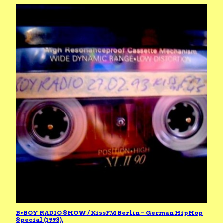
B•BOY RADIO SHOW / KissFM Berlin – German HipHop
Special (1993).