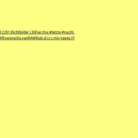
12
2013
lichtbilder LIVE!
archiv.
#letzte #nacht.
hflowsnacks.
vanRAWklub.
d.i.t.c.
mix-tapes.
!?!