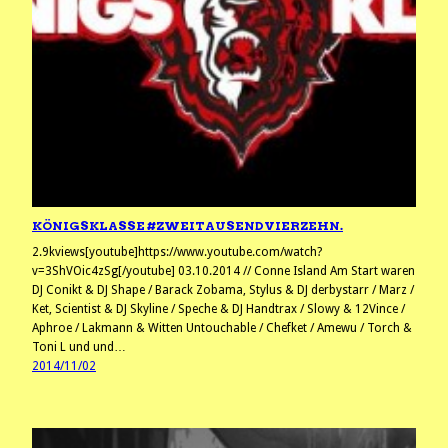
KÖNIGSKLASSE #ZWEITAUSENDVIERZEHN.
2.9kviews[youtube]https://www.youtube.com/watch?
v=3ShVOic4zSg[/youtube] 03.10.2014 // Conne Island Am Start waren
DJ Conikt & DJ Shape / Barack Zobama, Stylus & DJ derbystarr / Marz /
Ket, Scientist & DJ Skyline / Speche & DJ Handtrax / Slowy & 12Vince /
Aphroe / Lakmann & Witten Untouchable / Chefket / Amewu / Torch &
Toni L und und…
2014/11/02