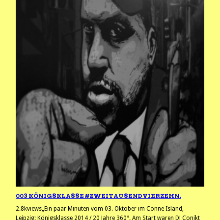
003 KÖNIGSKLASSE #ZWEITAUSENDVIERZEHN.
2.8kviews„Ein paar Minuten vom 03. Oktober im Conne Island,
Leipzig: Königsklasse 2014 / 20 Jahre 360°. Am Start waren DJ Conikt