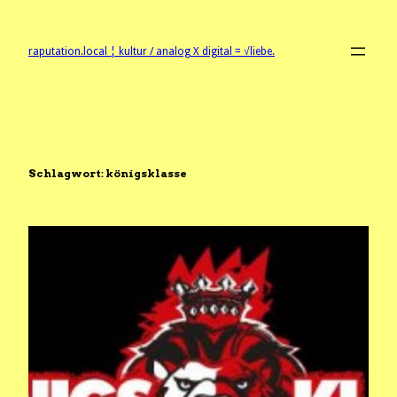
Zum
Inhalt
springen
raputation.local ¦ kultur / analog X digital = √liebe.
Schlagwort:
königsklasse