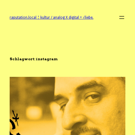
Zum
Inhalt
springen
raputation.local ¦ kultur / analog X digital = √liebe.
Schlagwort:
instagram