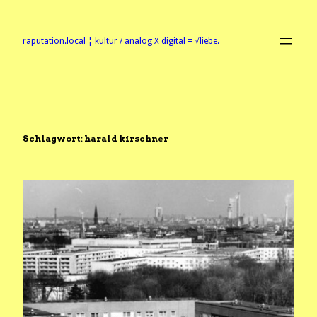
Zum
Inhalt
springen
raputation.local ¦ kultur / analog X digital = √liebe.
Schlagwort:
harald kirschner