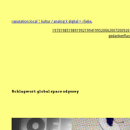
Zum
Inhalt
springen
raputation.local ¦ kultur / analog X digital = √liebe.
1973
1985
1989
1992
1994
1995
2006
2007
2009
20
gedankenflas
Schlagwort:
global space odyssey