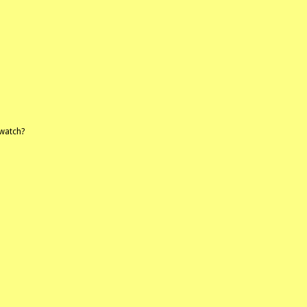
n
watch?