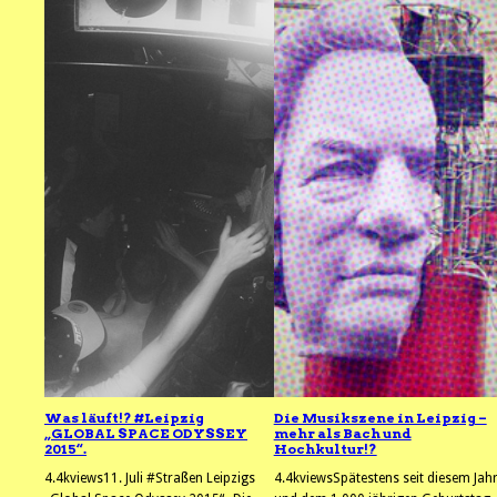
Was läuft!? #Leipzig
Die Musikszene in Leipzig –
„GLOBAL SPACE ODYSSEY
mehr als Bach und
2015“.
Hochkultur!?
4.4kviews11. Juli #Straßen Leipzigs
4.4kviewsSpätestens seit diesem Jah