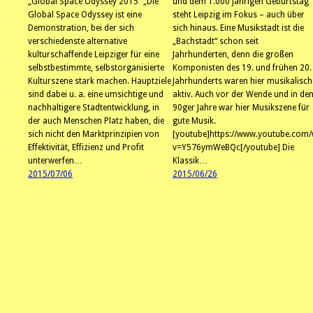
„Global Space Odyssey 2015“ „Die
und dem 1.000 jährigen Geburtstag
Global Space Odyssey ist eine
steht Leipzig im Fokus – auch über
Demonstration, bei der sich
sich hinaus. Eine Musikstadt ist die
verschiedenste alternative
„Bachstadt“ schon seit
kulturschaffende Leipziger für eine
Jahrhunderten, denn die großen
selbstbestimmte, selbstorganisierte
Komponisten des 19. und frühen 20.
Kulturszene stark machen. Hauptziele
Jahrhunderts waren hier musikalisch
sind dabei u. a. eine umsichtige und
aktiv. Auch vor der Wende und in de
nachhaltigere Stadtentwicklung, in
90ger Jahre war hier Musikszene für
der auch Menschen Platz haben, die
gute Musik.
sich nicht den Marktprinzipien von
[youtube]https://www.youtube.com/
Effektivität, Effizienz und Profit
v=Y576ymWeBQc[/youtube] Die
unterwerfen…
Klassik…
2015/07/06
2015/06/26