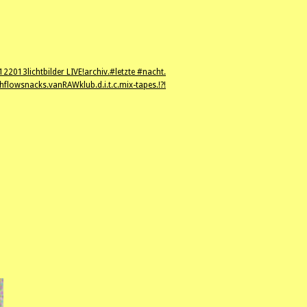
12
2013
lichtbilder LIVE!
archiv.
#letzte #nacht.
hflowsnacks.
vanRAWklub.
d.i.t.c.
mix-tapes.
!?!