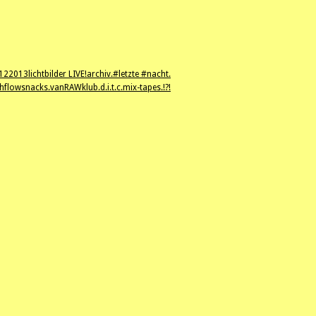
12
2013
lichtbilder LIVE!
archiv.
#letzte #nacht.
hflowsnacks.
vanRAWklub.
d.i.t.c.
mix-tapes.
!?!