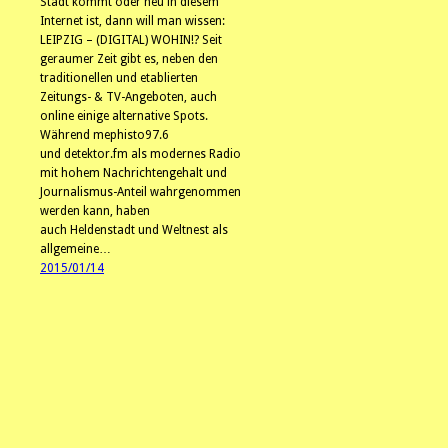
Stadt kommt oder neu in diesem
Internet ist, dann will man wissen:
LEIPZIG – (DIGITAL) WOHIN!? Seit
geraumer Zeit gibt es, neben den
traditionellen und etablierten
Zeitungs- & TV-Angeboten, auch
online einige alternative Spots.
Während mephisto97.6
und detektor.fm als modernes Radio
mit hohem Nachrichtengehalt und
Journalismus-Anteil wahrgenommen
werden kann, haben
auch Heldenstadt und Weltnest als
allgemeine…
2015/01/14