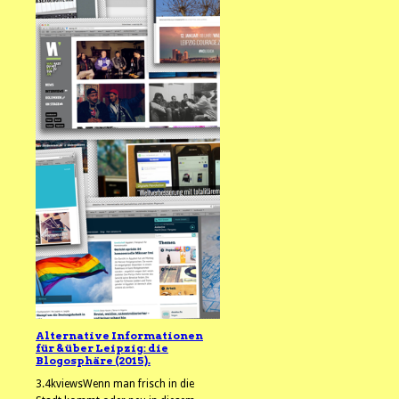
Alternative Informationen
für & über Leipzig: die
Blogosphäre (2015).
3.4kviewsWenn man frisch in die