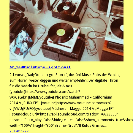
48_14 #DailyDope – i got 5 on it.
2.1kviews„DailyDope – i got 5 on it“, die fünf Musik-Picks der Woche,
zum Hören, weiter diggen und weiter empfehlen: Der digitale Thron
für die Nadeln im Heuhaufen, alt & neu…
[youtube]https://www.youtube.com/watch?
v=xCeGd31JMdM[/youtube] Phoenix Muhammad – Californium
2014 // „PHNX EP“ [youtube]https://www.youtube.com/watch?
v=JVWUiJFUrFQ[/youtube] Mädness – Maggo 2014 // „Maggo EP“
[[soundcloud url=“https://api.soundcloud.com/tracks/176633383″
params=“auto_play=false&hide_related=false&show_comments=true&show
width=“100%“ height=“350″ iframe=“true“ /]] Rufus Grimes…
2014/11/27