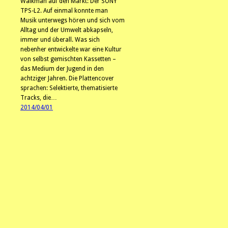
Walkman auf den Markt: Der SONY
TPS-L2. Auf einmal konnte man
Musik unterwegs hören und sich vom
Alltag und der Umwelt abkapseln,
immer und überall. Was sich
nebenher entwickelte war eine Kultur
von selbst gemischten Kassetten –
das Medium der Jugend in den
achtziger Jahren. Die Plattencover
sprachen: Selektierte, thematisierte
Tracks, die…
2014/04/01