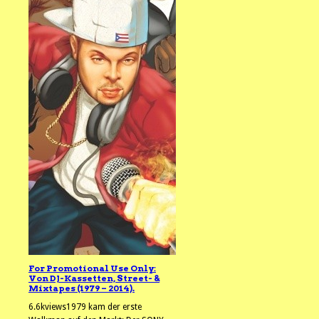
For Promotional Use Only:
Von DJ-Kassetten, Street- &
Mixtapes (1979 – 2014).
6.6kviews1979 kam der erste