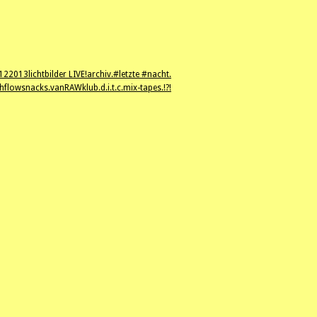
12
2013
lichtbilder LIVE!
archiv.
#letzte #nacht.
hflowsnacks.
vanRAWklub.
d.i.t.c.
mix-tapes.
!?!