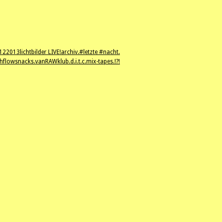
12
2013
lichtbilder LIVE!
archiv.
#letzte #nacht.
hflowsnacks.
vanRAWklub.
d.i.t.c.
mix-tapes.
!?!