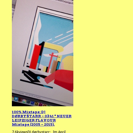
100% Mixtape: DJ
DØRBYSTARR – 0341 * NEUER
LEIPZIGER FLAVOUR
Mixtape (2005 – 2015).
7.6kviewsDJ dørbystarr: „Im April