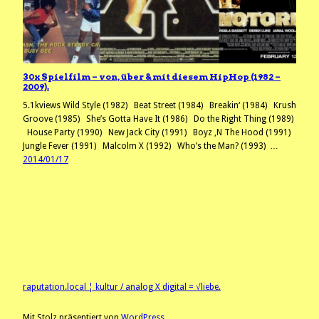
30x Spielfilm – von, über & mit diesem HipHop (1982 –
2009).
5.1kviews Wild Style (1982) Beat Street (1984) Breakin‘ (1984) Krush
Groove (1985) She’s Gotta Have It (1986) Do the Right Thing (1989)
House Party (1990) New Jack City (1991) Boyz ‚N The Hood (1991)
Jungle Fever (1991) Malcolm X (1992) Who’s the Man? (1993) …
2014/01/17
raputation.local ¦ kultur / analog X digital = √liebe.
Mit Stolz präsentiert von
WordPress