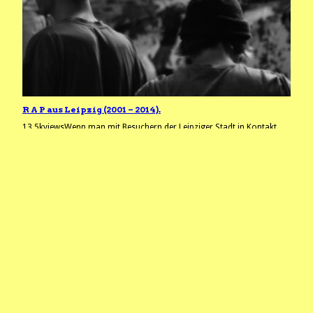
R A P aus Leipzig (2001 – 2014).
13.5kviewsWenn man mit Besuchern der Leipziger Stadt in Kontakt
kommt, hört man immer mal das Klischee der Elektro-City heraus. Da
L.E. seit ein paar Jahren auch auf der großen Deutschland-RAP-Karte
auftaucht, wird es Zeit für einen ausgewählten, chronolog. Überblick.
Von funky, conscious- & political- bis Straßen-RAP gibt es jeweils
einen Track von Künstlern, die aus, über…
2014/02/26