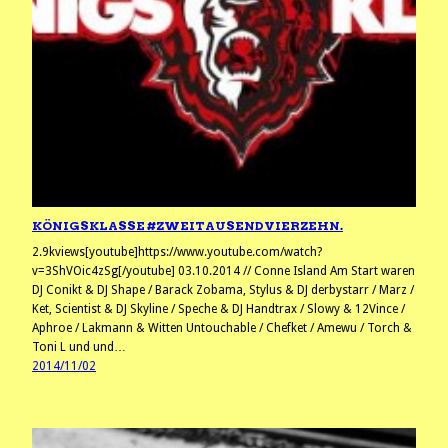
KÖNIGSKLASSE #ZWEITAUSENDVIERZEHN.
2.9kviews[youtube]https://www.youtube.com/watch?
v=3ShVOic4zSg[/youtube] 03.10.2014 // Conne Island Am Start waren
DJ Conikt & DJ Shape / Barack Zobama, Stylus & DJ derbystarr / Marz /
Ket, Scientist & DJ Skyline / Speche & DJ Handtrax / Slowy & 12Vince /
Aphroe / Lakmann & Witten Untouchable / Chefket / Amewu / Torch &
Toni L und und…
2014/11/02