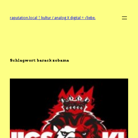
Zum
Inhalt
springen
raputation.local ¦ kultur / analog X digital = √liebe.
Schlagwort:
barack zobama