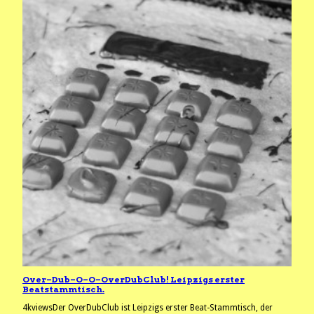
Over–Dub–O–O–OverDubClub! Leipzigs erster
Beatstammtisch.
4kviewsDer OverDubClub ist Leipzigs erster Beat-Stammtisch, der