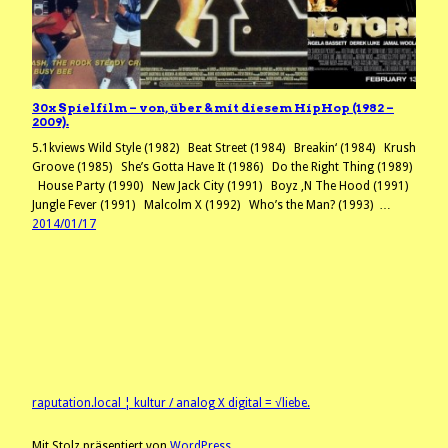
30x Spielfilm – von, über & mit diesem HipHop (1982 –
2009).
5.1kviews Wild Style (1982) Beat Street (1984) Breakin‘ (1984) Krush
Groove (1985) She’s Gotta Have It (1986) Do the Right Thing (1989)
House Party (1990) New Jack City (1991) Boyz ‚N The Hood (1991)
Jungle Fever (1991) Malcolm X (1992) Who’s the Man? (1993) …
2014/01/17
raputation.local ¦ kultur / analog X digital = √liebe.
Mit Stolz präsentiert von
WordPress