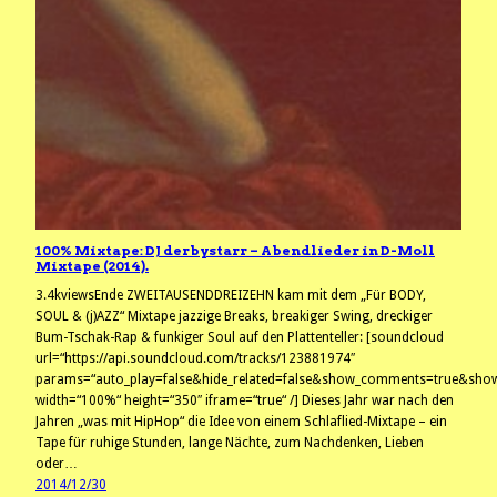
100% Mixtape: DJ derbystarr – Abendlieder in D-Moll
Mixtape (2014).
3.4kviewsEnde ZWEITAUSENDDREIZEHN kam mit dem „Für BODY,
SOUL & (j)AZZ“ Mixtape jazzige Breaks, breakiger Swing, dreckiger
Bum-Tschak-Rap & funkiger Soul auf den Plattenteller: [soundcloud
url=“https://api.soundcloud.com/tracks/123881974″
params=“auto_play=false&hide_related=false&show_comments=true&show
width=“100%“ height=“350″ iframe=“true“ /] Dieses Jahr war nach den
Jahren „was mit HipHop“ die Idee von einem Schlaflied-Mixtape – ein
Tape für ruhige Stunden, lange Nächte, zum Nachdenken, Lieben
oder…
2014/12/30