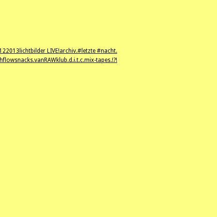
12
2013
lichtbilder LIVE!
archiv.
#letzte #nacht.
hflowsnacks.
vanRAWklub.
d.i.t.c.
mix-tapes.
!?!