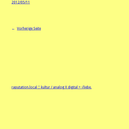
2012/05/11
←
Vorherige Seite
raputation.local ¦ kultur / analog X digital = √liebe.